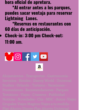
hora oficial de apretura.
*Al entrar antes a los parques,
puedes sacar ventaja para reservar
Lightning Lanes.
*Reservas en restaurantes con
60 días de anticipación.
Check-in: 3:00 pm Check-out:
11:00 am
.
Alojamientos - Transportes - Gastronomía -
Servicios - Hoteles - Disney World - Universal
Studios - Orlando - Turismo - Vacaciones -
Promociones - Recomendaciones - Parques
Temáticos - Viajes - Cruceros - Publicidad -
Noticias - Novedades - Clia - MSC - Autos -Viajes
Grupales-Viajes Magicos-Viajes a tu medida-
Plan Ahorro Disney-Plan Ahorro Universal-