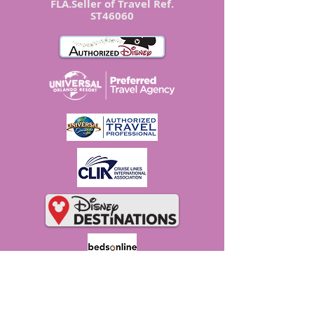
FLA.Seller of Travel Ref.
ST46060