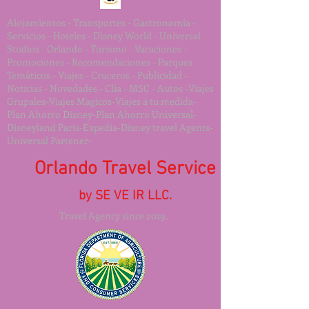
Alojamientos - Transportes - Gastronomía -
Servicios - Hoteles - Disney World - Universal
Studios - Orlando - Turismo - Vacaciones -
Promociones - Recomendaciones - Parques
Temáticos - Viajes - Cruceros - Publicidad -
Noticias - Novedades - Clia - MSC - Autos -Viajes
Grupales-Viajes Magicos-Viajes a tu medida-
Plan Ahorro Disney-Plan Ahorro Universal-
Disneyland Paris-Expedia-Disney travel Agents-
Universal Partener-
Orlando Travel Service
by SE VE IR LLC.
Travel Agency since 2019.