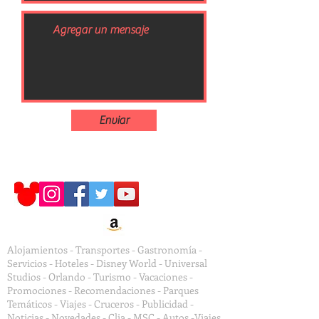
Enviar
Alojamientos - Transportes - Gastronomía -
Servicios - Hoteles - Disney World - Universal
Studios - Orlando - Turismo - Vacaciones -
Promociones - Recomendaciones - Parques
Temáticos - Viajes - Cruceros - Publicidad -
Noticias - Novedades - Clia - MSC - Autos -Viajes