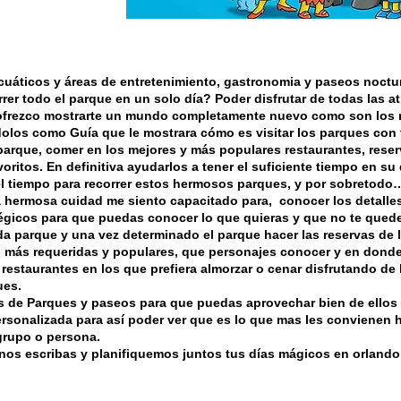
uáticos y áreas de entretenimiento, gastronomia y paseos noctur
rrer todo el parque en un solo día? Poder disfrutar de todas las 
ofrezco mostrarte un mundo completamente nuevo como son los 
los como Guía que le mostrara cómo es visitar los parques con
 parque, comer en los mejores y más populares restaurantes, reser
ritos. En definitiva ayudarlos a tener el suficiente tiempo en su 
el tiempo para recorrer estos hermosos parques, y por sobretodo…
ta hermosa cuidad me siento
capacitado para, conocer los detalle
tégicos para que puedas conocer lo que quieras y que no te quede
da parque y una vez determinado el parque hacer las reservas de l
n más requeridas y populares, que personajes conocer y en dond
 restaurantes en los que prefiera almorzar o cenar disfrutando de
ues.
s
de
Parques
y paseos para que puedas aprovechar bien de ellos 
ersonalizada para
así
poder ver que es lo que mas les convienen h
grupo o persona.
 nos escribas y planifiquemos juntos tus
días
mágicos
en orlando