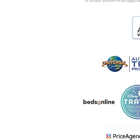
orlandotravelservices3@gma