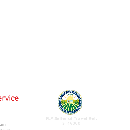
ervice
FLA.Seller of Travel Ref.
.
ST46060
iami