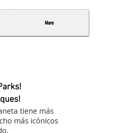
More
Parks!
rques!
laneta tiene más
cho más icónicos
do.