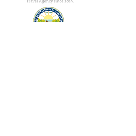
Travel Agency since 2019.
FLA.Seller of Travel Ref.
ST46060