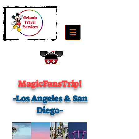
Home
MagicFansTrip!
-Los Angeles & San
Diego-