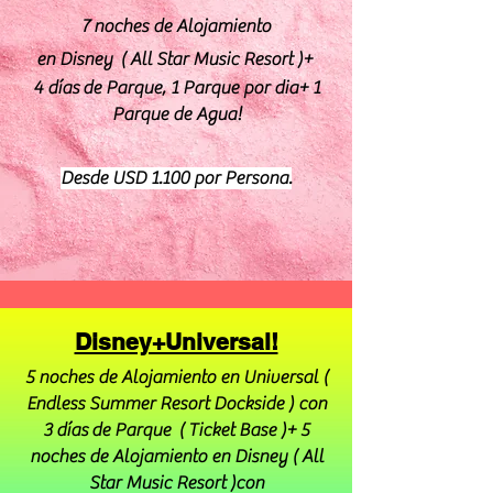
7 noches de Alojamiento
en Disney ( All Star Music Resort )+
4
días
de Parque, 1 Parque por dia+ 1
Parque de Agua!
Desde USD 1.100 por Persona.
Disney+Universal!
5 noches de Alojamiento en Universal (
Endless Summer Resort Dockside ) con
3
días
de Parque ( Ticket Base )+ 5
noches de Alojamiento en Disney ( All
Star Music Resort )con